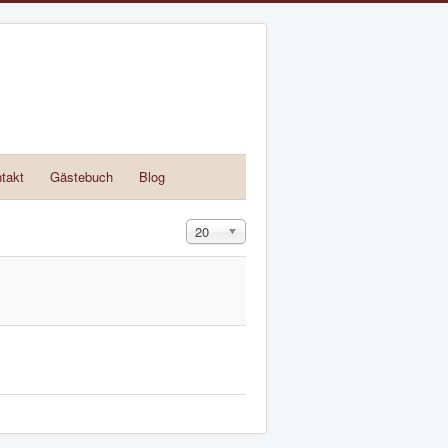
takt
Gästebuch
Blog
Anzeige #
20