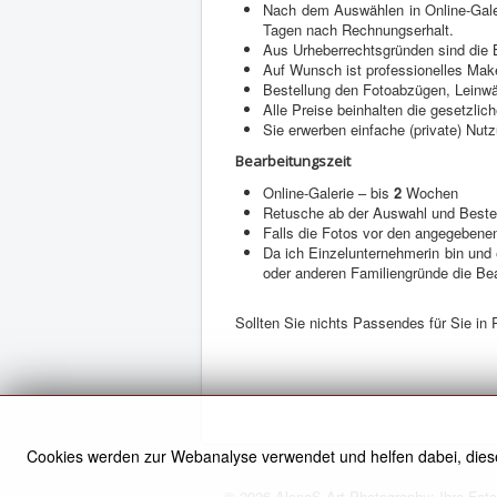
Nach dem Auswählen in Online-Galer
Tagen nach Rechnungserhalt.
Aus Urheberrechtsgründen sind die 
Auf Wunsch ist professionelles Mak
Bestellung den Fotoabzügen, Leinwän
Alle Preise beinhalten die gesetzlic
Sie erwerben einfache (private) Nutz
Bearbeitungszeit
Online-Galerie – bis
2
Wochen
Retusche ab der Auswahl und Beste
Falls die Fotos vor den angegebenen F
Da ich Einzelunternehmerin bin und e
oder anderen Familiengründe die B
Sollten Sie nichts Passendes für Sie in
Cookies werden zur Webanalyse verwendet und helfen dabei, dies
© 2026 AlenaS-Art-Photography: Ihre Fotog