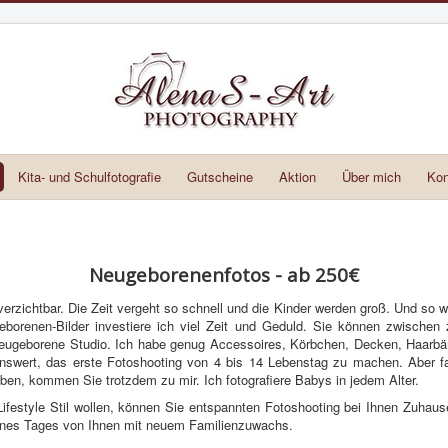
Kita- und Schulfotografie
Gutscheine
Aktion
Über mich
Kon
Neugeborenenfotos - ab 250€
erzichtbar. Die Zeit vergeht so schnell und die Kinder werden groß. Und so w
borenen-Bilder investiere ich viel Zeit und Geduld. Sie können zwischen 
eugeborene Studio. Ich habe genug Accessoires, Körbchen, Decken, Haarbänd
lenswert, das erste Fotoshooting von 4 bis 14 Lebenstag zu machen. Aber fa
aben, kommen Sie trotzdem zu mir. Ich fotografiere Babys in jedem Alter.
ge/Lifestyle Stil wollen, können Sie entspannten Fotoshooting bei Ihnen Zuh
 eines Tages von Ihnen mit neuem Familienzuwachs.