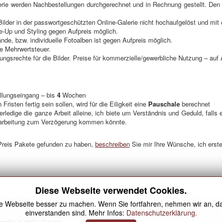
ie werden Nachbestellungen durchgerechnet und in Rechnung gestellt. Den B
Bilder in der passwortgeschützten Online-Galerie nicht hochaufgelöst und mi
e-Up und Styling gegen Aufpreis möglich.
de, bzw. individuelle Fotoalben ist gegen Aufpreis möglich.
he Mehrwertsteuer.
ungsrechte für die Bilder. Preise für kommerzielle/gewerbliche Nutzung – auf 
llungseingang – bis
4
Wochen
risten fertig sein sollen, wird für die Eiligkeit eine
Pauschale
berechnet
rledige die ganze Arbeit alleine, ich biete um Verständnis und Geduld, falls
earbeitung zum Verzögerung kommen könnte.
 Preis Pakete gefunden zu haben,
beschreiben
Sie mir Ihre Wünsche, ich erste
Diese Webseite verwendet Cookies.
e Webseite besser zu machen. Wenn Sie fortfahren, nehmen wir an, da
einverstanden sind. Mehr Infos:
Datenschutzerklärung.
rafin in Halle (Saale)