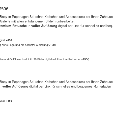
250€
 Baby in Reportagen-Stil (ohne Körbchen und Accessoires) bei Ihnen Zuhause
lerie mit allen entstandenen Bildern unbearbeitet
remium Retusche
in
voller Auflösung
digital per Link für schnelles und b
ital:
+15€
g ohne Logo und mit höchster Auflösung:
+120€
ve und Outfit Wechsel, inkl. 20 Bilder digital mit Premium Retusche:
+250€
 Baby in Reportagen-Stil (ohne Körbchen und Accessoires) bei Ihnen Zuhause
n
voller Auflösung
digital per Link für schnelles und bequemes Runterladen
ital:
+15€