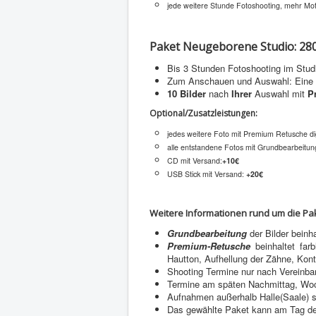
jede weitere Stunde Fotoshooting, mehr Motiv
Paket Neugeborene Studio: 28
Bis 3 Stunden Fotoshooting im Studi
Zum Anschauen und Auswahl: Eine Ga
10 Bilder
nach
Ihrer
Auswahl mit
P
Optional/Zusatzleistungen:
jedes weitere Foto mit Premium Retusche dig
alle entstandene Fotos mit Grundbearbeitun
CD mit Versand:
+10€
USB Stick mit Versand:
+20€
Weitere Informationen rund um die Pa
Grundbearbeitung
der Bilder beinha
Premium-Retusche
beinhaltet far
Hautton, Aufhellung der Zähne, Kon
Shooting Termine nur nach Vereinba
Termine am späten Nachmittag, Woc
Aufnahmen außerhalb Halle(Saale) s
Das gewählte Paket kann am Tag des