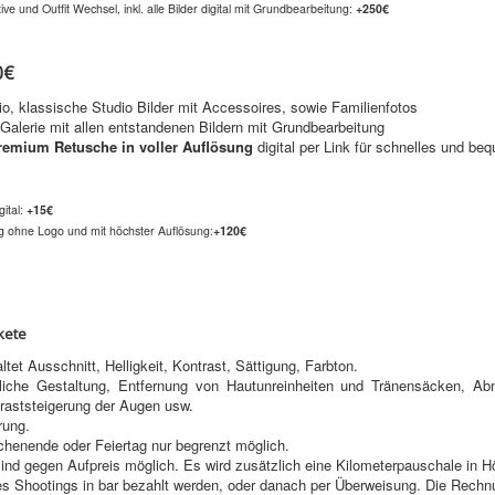
e und Outfit Wechsel, inkl. alle Bilder digital mit Grundbearbeitung:
+250€
0€
o, klassische Studio Bilder mit Accessoires, sowie Familienfotos
lerie mit allen entstandenen Bildern mit Grundbearbeitung
remium Retusche in voller Auflösung
digital per Link für schnelles und b
ital:
+15€
g ohne Logo und mit höchster Auflösung:
+120€
kete
ltet Ausschnitt, Helligkeit, Kontrast, Sättigung, Farbton.
bliche Gestaltung, Entfernung von Hautunreinheiten und Tränensäcken, A
traststeigerung der Augen usw.
rung.
henende oder Feiertag nur begrenzt möglich.
ind gegen Aufpreis möglich. Es wird zusätzlich eine Kilometerpauschale in 
 Shootings in bar bezahlt werden, oder danach per Überweisung. Die Rechnu