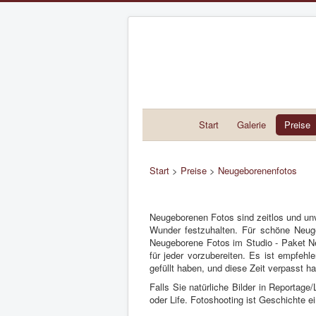
Start
Galerie
Preise
Start
>
Preise
>
Neugeborenenfotos
Neugeborenen Fotos sind zeitlos und unv
Wunder festzuhalten. Für schöne Neuge
Neugeborene Fotos im Studio - Paket N
für jeder vorzubereiten. Es ist empfeh
gefüllt haben, und diese Zeit verpasst h
Falls Sie natürliche Bilder in Reporta
oder Life. Fotoshooting ist Geschichte